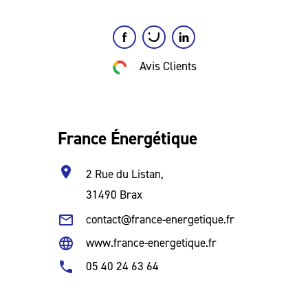
Avis Clients
France Énergétique
location_on
2 Rue du Listan,
31490 Brax
mail_outline
contact@france-energetique.fr
language
www.france-energetique.fr
phone
05 40 24 63 64